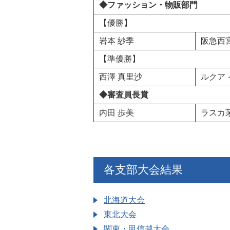
◆ファッション・物販部門
【優勝】
岩本 紗季
阪急西
【準優勝】
西澤 真里沙
ルクア
◆審査員長賞
内田 歩美
ラスカ
各支部大会結果
北海道大会
東北大会
関東・甲信越大会