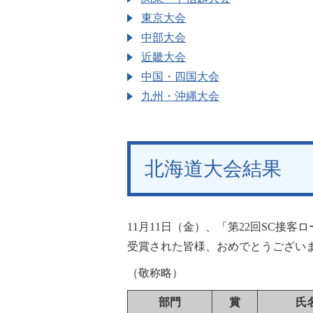
東京大会
中部大会
近畿大会
中国・四国大会
九州・沖縄大会
北海道大会結果
11月11日（金）、「第22回SC接
受賞された皆様、おめでとうござい
（敬称略）
部門
賞
氏