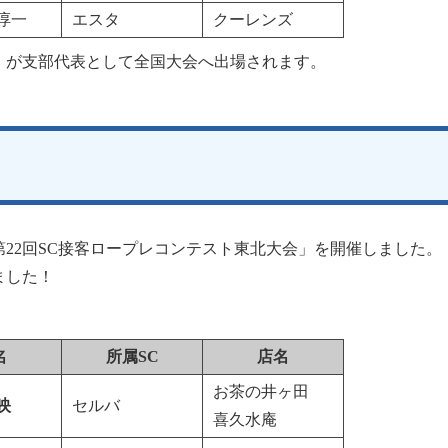
淳一
エスタ
クーレンズ
）が支部代表として全国大会へ出場されます。
「第22回SC接客ロープレコンテスト東北大会」を開催しました。
ました！
名
所属SC
店名
お茶の井ヶ田
映
セルバ
喜久水庵