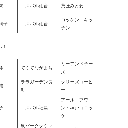
来
エスパル仙台
菓匠みとわ
ロッケン キッ
利子
エスパル仙台
チン
し）
ミーアンドチー
稀
てくてながまち
ズ
ララガーデン長
タリーズコーヒ
輔
町
ー
アールエフワ
子
エスパル福島
ン・神戸コロッ
ケ
泉パークタウン