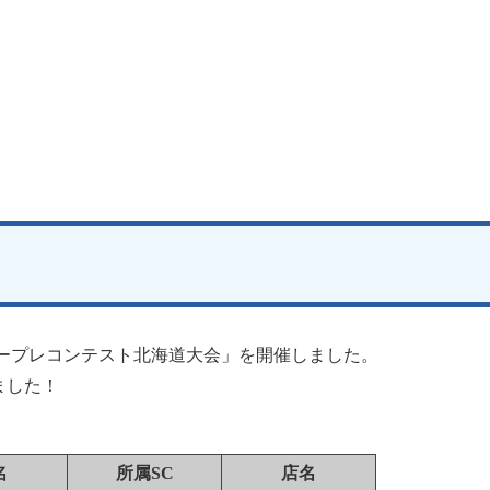
客ロープレコンテスト北海道大会」を開催しました。
ました！
名
所属SC
店名