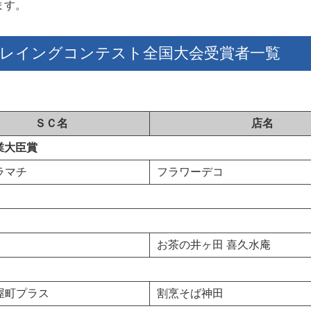
ます。
プレイングコンテスト全国大会受賞者一覧
ＳＣ名
店名
業大臣賞
ラマチ
フラワーデコ
お茶の井ヶ田 喜久水庵
屋町プラス
割烹そば神田