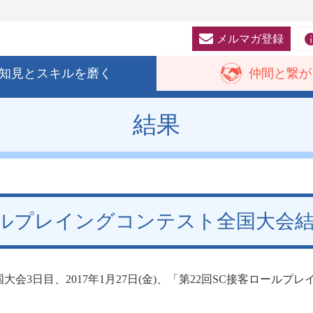
メルマガ登録
知見と
スキルを磨く
仲間と
繋が
結果
ールプレイングコンテスト全国大会
大会3日目、2017年1月27日(金)、「第22回SC接客ロール