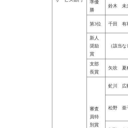
準優
鈴木 未
勝
第3位
千田 有
新人
奨励
（該当な
賞
支部
矢吹 夏
長賞
虻川 広
松野 亜
審査
員特
別賞