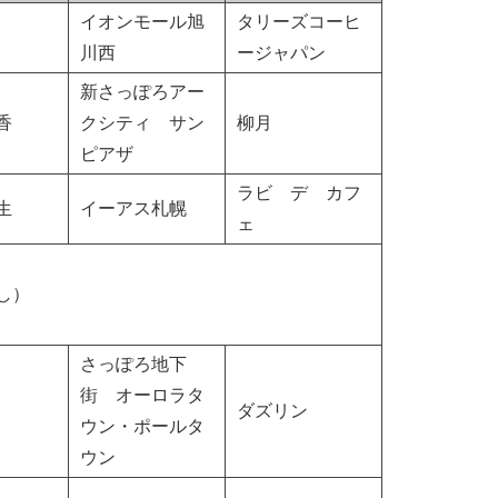
イオンモール旭
タリーズコーヒ
川西
ージャパン
新さっぽろアー
香
クシティ サン
柳月
ピアザ
ラビ デ カフ
生
イーアス札幌
ェ
し）
さっぽろ地下
街 オーロラタ
ダズリン
ウン・ポールタ
ウン