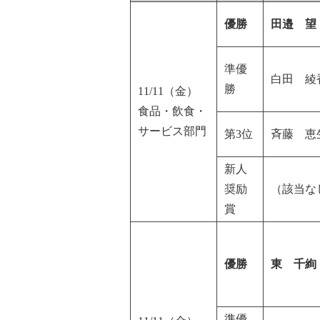
優勝
田邉 望
準優
白田 綾
勝
11/11（金）
食品・飲食・
サービス部門
第3位
斉藤 恵
新人
奨励
（該当な
賞
優勝
東 千絢
準優