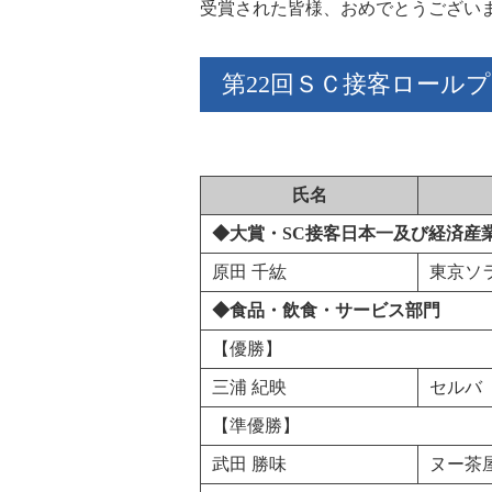
受賞された皆様、おめでとうござい
第22回ＳＣ接客ロール
氏名
◆大賞・SC接客日本一及び経済産
原田 千紘
東京ソ
◆食品・飲食・サービス部門
【優勝】
三浦 紀映
セルバ
【準優勝】
武田 勝味
ヌー茶