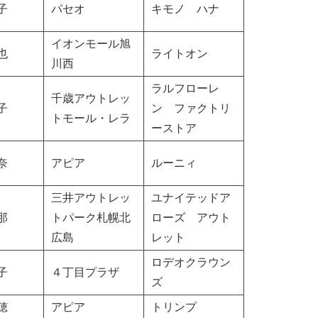
子
パセオ
キモノ ハナ
イオンモール旭
也
ライトオン
川西
ラルフローレ
千歳アウトレッ
子
ン ファクトリ
トモール・レラ
ーストア
奈
アピア
ルーニィ
三井アウトレッ
ユナイテッドア
那
トパーク札幌北
ローズ アウト
広島
レット
ロデオクラウン
子
４丁目プラザ
ズ
穂
アピア
トリンプ