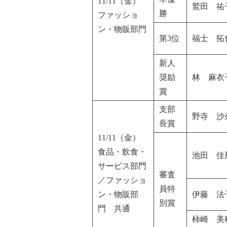
11/11（金）
鷲田 祐
勝
ファッショ
ン・物販部門
第3位
福士 拓
新人
奨励
林 麻衣
賞
支部
野寺 沙
長賞
11/11（金）
食品・飲食・
池田 佳
サービス部門
審査
／ファッショ
員特
ン・物販部
伊藤 法
別賞
門 共通
柿崎 美