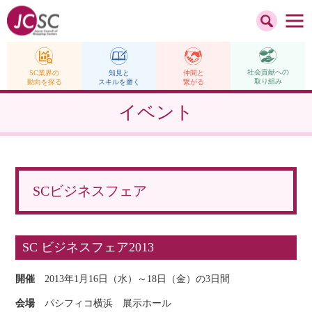
社会貢献への
仲間と
SC業界の
知見と
取り組み
繋がる
動向を探る
スキルを磨く
イベント
SCビジネスフェア
SC ビジネスフェア2013
開催
2013年1月16日（水）～18日（金）の3日間
会場
パシフィコ横浜 展示ホール