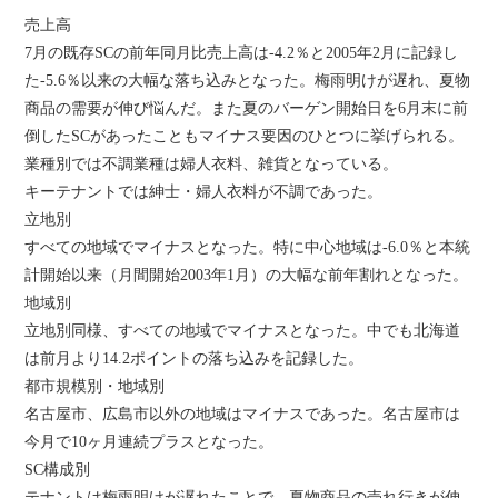
売上高
7月の既存SCの前年同月比売上高は-4.2％と2005年2月に記録し
た-5.6％以来の大幅な落ち込みとなった。梅雨明けが遅れ、夏物
商品の需要が伸び悩んだ。また夏のバーゲン開始日を6月末に前
倒したSCがあったこともマイナス要因のひとつに挙げられる。
業種別では不調業種は婦人衣料、雑貨となっている。
キーテナントでは紳士・婦人衣料が不調であった。
立地別
すべての地域でマイナスとなった。特に中心地域は-6.0％と本統
計開始以来（月間開始2003年1月）の大幅な前年割れとなった。
地域別
立地別同様、すべての地域でマイナスとなった。中でも北海道
は前月より14.2ポイントの落ち込みを記録した。
都市規模別・地域別
名古屋市、広島市以外の地域はマイナスであった。名古屋市は
今月で10ヶ月連続プラスとなった。
SC構成別
テナントは梅雨明けが遅れたことで、夏物商品の売れ行きが伸