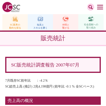
社会貢献への
仲間と
SC業界の
知見と
取り組み
繋がる
動向を探る
スキルを磨く
販売統計
SC販売統計調査報告 2007年07月
7月既存SC前年比 ：-4.2％
SC総売上高 (推計) 2兆4,198億円 (前年比 -0.1 % 全SCベース)
売上高の概況