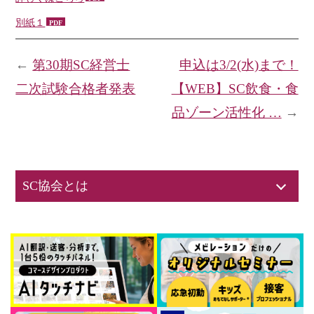
別紙１
←
第30期SC経営士
申込は3/2(水)まで！
二次試験合格者発表
【WEB】SC飲食・食
品ゾーン活性化 …
→
SC協会とは