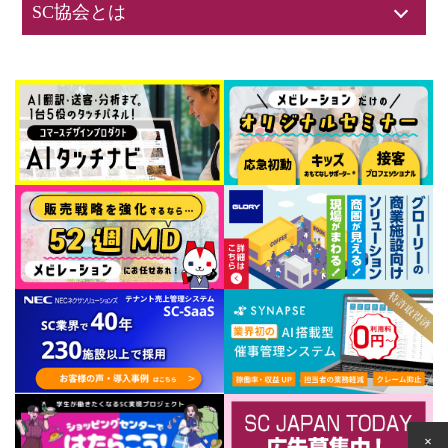
SC協会とは
×