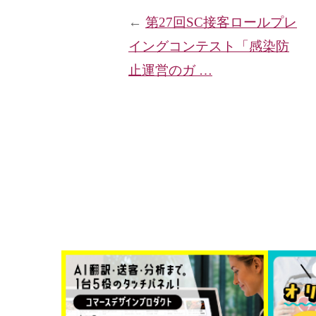
←
第27回SC接客ロールプレ
イングコンテスト「感染防
止運営のガ …