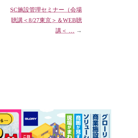
SC施設管理セミナー（会場
聴講＜8/27東京＞＆WEB聴
講＜ …
→