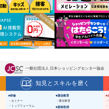
一般社団法人 日本ショッピングセンター協会
知見とスキルを磨く
■研修
■通信教育
■
セミナー
通信教育
トップフォーラム
■資格取得