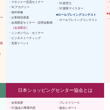
マネジャー交流セミナー
SC経営士
SCアカデミー
SC接客マイスター
海外研修
■
■ロールプレイングコンテスト
デー
お客様役派遣
ロールプレイングコンテスト
会員限定セミナー・説明会動画
［会員限定］
シンポジウム・セミナー
ビジネスミーティング
限
支部イベント
］
日本ショッピングセンター協会とは
会長挨拶
プレスリリース
SC協会の事業内容
協会レポート