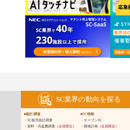
SC業界の動向を探る
■統計/調査
■SC情報
SC販売統計調査
オープンSC
賃料・共益費調査
［会員限定］
開発計画
［会員限定］