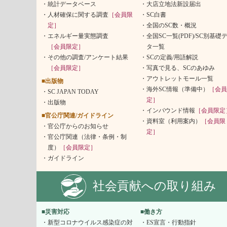
統計データベース
大店立地法新設届出
人材確保に関する調査
［会員限
SC白書
定］
全国のSC数・概況
エネルギー量実態調査
全国SC一覧(PDF)/SC別基礎
［会員限定］
タ一覧
その他の調査/アンケート結果
SCの定義/用語解説
［会員限定］
写真で見る、SCのあゆみ
アウトレットモール一覧
■出版物
海外SC情報（準備中）
［会員
SC JAPAN TODAY
定］
出版物
インバウンド情報
［会員限定
■官公庁関連/ガイドライン
資料室（利用案内）
［会員限
官公庁からのお知らせ
定］
官公庁関連（法律・条例・制
度）
［会員限定］
ガイドライン
社会貢献への取り組み
■災害対応
■働き方
新型コロナウイルス感染症の対
ES宣言・行動指針