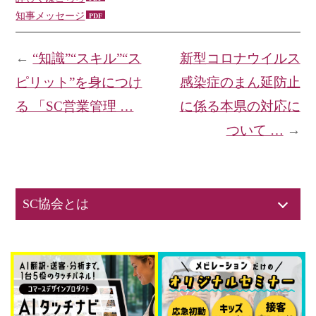
知事メッセージ
←
“知識”“スキル”“ス
新型コロナウイルス
ピリット”を身につけ
感染症のまん延防止
る 「SC営業管理 …
に係る本県の対応に
ついて …
→
SC協会とは