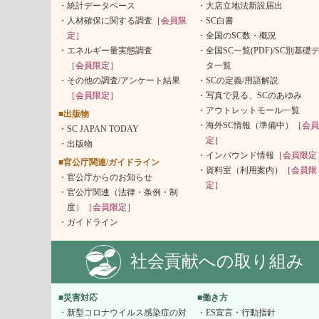
統計データベース
大店立地法新設届出
人材確保に関する調査
［会員限
SC白書
定］
全国のSC数・概況
エネルギー量実態調査
全国SC一覧(PDF)/SC別基礎
［会員限定］
タ一覧
その他の調査/アンケート結果
SCの定義/用語解説
［会員限定］
写真で見る、SCのあゆみ
アウトレットモール一覧
■出版物
海外SC情報（準備中）
［会員
SC JAPAN TODAY
定］
出版物
インバウンド情報
［会員限定
■官公庁関連/ガイドライン
資料室（利用案内）
［会員限
官公庁からのお知らせ
定］
官公庁関連（法律・条例・制
度）
［会員限定］
ガイドライン
社会貢献への取り組み
■災害対応
■働き方
新型コロナウイルス感染症の対
ES宣言・行動指針