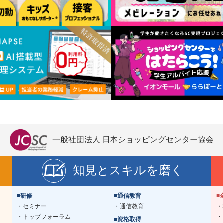
一般社団法人 日本ショッピングセンター協会
知見とスキルを磨く
■研修
■通信教育
■
セミナー
通信教育
トップフォーラム
■資格取得