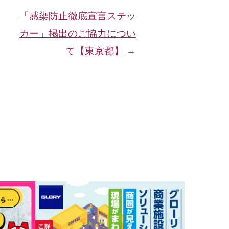
「感染防止徹底宣言ステッ
カー」掲出のご協力につい
て【東京都】
→