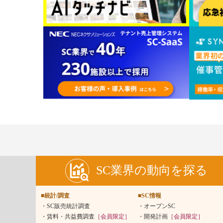
SC業界の動向を探る
■統計/調査
■SC情報
SC販売統計調査
オープンSC
賃料・共益費調査
［会員限定］
開発計画
［会員限定］