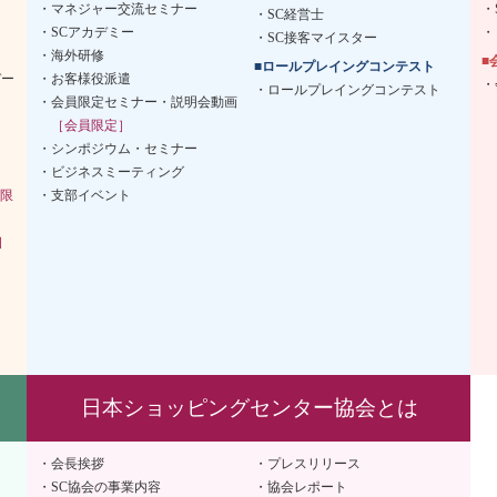
マネジャー交流セミナー
SC経営士
SCアカデミー
SC接客マイスター
海外研修
■
■ロールプレイングコンテスト
デー
お客様役派遣
ロールプレイングコンテスト
会員限定セミナー・説明会動画
［会員限定］
シンポジウム・セミナー
ビジネスミーティング
限
支部イベント
］
日本ショッピングセンター協会とは
会長挨拶
プレスリリース
SC協会の事業内容
協会レポート