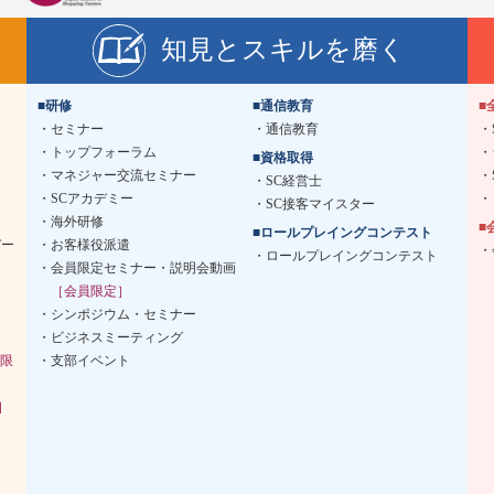
知見とスキルを磨く
■研修
■通信教育
■
セミナー
通信教育
トップフォーラム
■資格取得
マネジャー交流セミナー
SC経営士
SCアカデミー
SC接客マイスター
海外研修
■
■ロールプレイングコンテスト
デー
お客様役派遣
ロールプレイングコンテスト
会員限定セミナー・説明会動画
［会員限定］
シンポジウム・セミナー
ビジネスミーティング
限
支部イベント
］