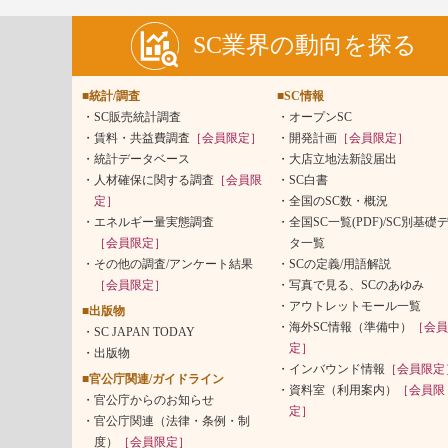
SC業界の動向を探る
■統計/調査
■SC情報
SC販売統計調査
オープンSC
賃料・共益費調査
［会員限定］
開発計画
［会員限定］
統計データベース
大店立地法新設届出
人材確保に関する調査
［会員限
SC白書
定］
全国のSC数・概況
エネルギー量実態調査
全国SC一覧(PDF)/SC別基礎
［会員限定］
タ一覧
その他の調査/アンケート結果
SCの定義/用語解説
［会員限定］
写真で見る、SCのあゆみ
アウトレットモール一覧
■出版物
海外SC情報（準備中）
［会員
SC JAPAN TODAY
定］
出版物
インバウンド情報
［会員限定
■官公庁関連/ガイドライン
資料室（利用案内）
［会員限
官公庁からのお知らせ
定］
官公庁関連（法律・条例・制
度）
［会員限定］