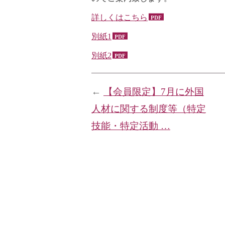
詳しくはこちら
別紙1
別紙2
←
【会員限定】7月に外国
人材に関する制度等（特定
技能・特定活動 …