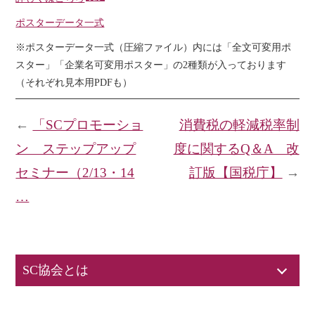
ポスターデータ一式
※ポスターデータ一式（圧縮ファイル）内には「全文可変用ポ
スター」「企業名可変用ポスター」の2種類が入っております
（それぞれ見本用PDFも）
←
「SCプロモーショ
消費税の軽減税率制
ン ステップアップ
度に関するQ＆A 改
セミナー（2/13・14
訂版【国税庁】
→
…
SC協会とは