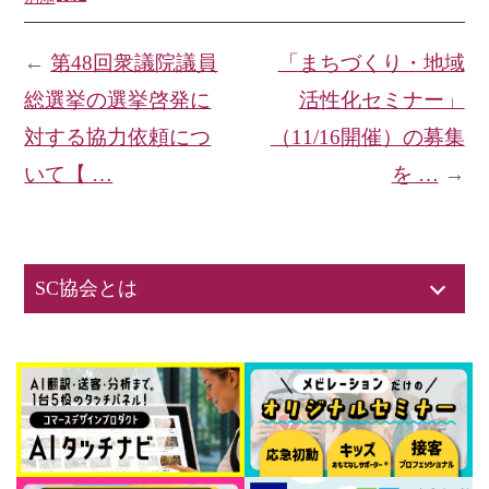
←
第48回衆議院議員
「まちづくり・地域
総選挙の選挙啓発に
活性化セミナー」
対する協力依頼につ
（11/16開催）の募集
いて【 …
を …
→
SC協会とは