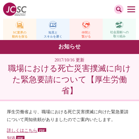
社会貢献への
仲間と
SC業界の
知見と
取り組み
繋がる
動向を探る
スキルを磨く
お知らせ
2017/10/16 更新
職場における死亡災害撲滅に向け
た緊急要請について【厚生労働
省】
厚生労働省より、職場における死亡災害撲滅に向けた緊急要請
について周知依頼がありましたのでご案内いたします。
詳しくはこちら
別添