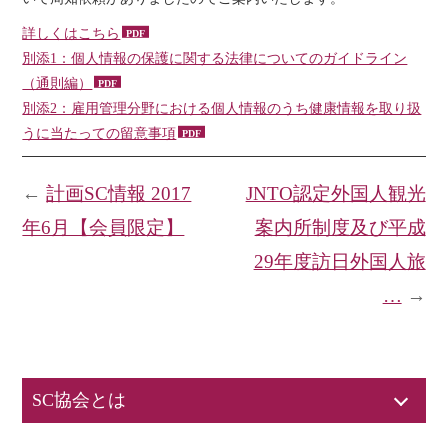
詳しくはこちら
別添1：個人情報の保護に関する法律についてのガイドライン
（通則編）
別添2：雇用管理分野における個人情報のうち健康情報を取り扱
うに当たっての留意事項
←
計画SC情報 2017
JNTO認定外国人観光
年6月【会員限定】
案内所制度及び平成
29年度訪日外国人旅
…
→
SC協会とは