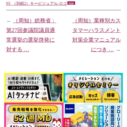
03_（別紙2）キービジュアル.ロゴ
←
（周知）総務省：
（周知）業種別カス
第27回参議院議員通
タマーハラスメント
常選挙の選挙啓発に
対策企業マニュアル
対する …
につき …
→