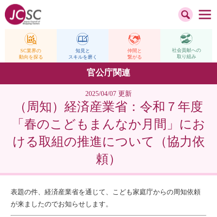
社会貢献への
仲間と
SC業界の
知見と
取り組み
繋がる
動向を探る
スキルを磨く
官公庁関連
2025/04/07 更新
（周知）経済産業省：令和７年度
「春のこどもまんなか月間」にお
ける取組の推進について（協力依
頼）
表題の件、経済産業省を通じて、こども家庭庁からの周知依頼
が来ましたのでお知らせします。