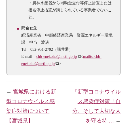
・農林水産省から補助金交付等停止措置または
指名停止措置が講じられている事業者でないこ
と。
問合せ先
経済産業省 中部経済産業局 資源エネルギー環境
課 担当 渡邊
Tel 052-951-2792（課共通）
E-mail
chb-enekoho@meti.go.jp
<
mailto:chb-
enekoho@meti.go.jp
>
←
宮城県における新
『新型コロナウイル
型コロナウイルス感
ス感染症対策「自
染症対策について
分、そして大切な人
【宮城県】
を守る特 …
→